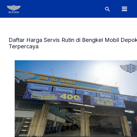
Skip
Post
Mai
Search
to
navigation
Men
content
Daftar Harga Servis Rutin di Bengkel Mobil Depo
Terpercaya