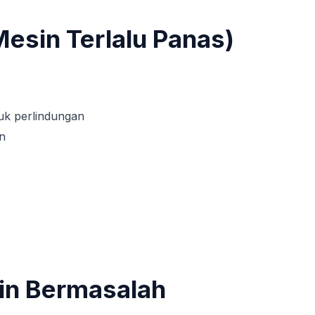
Mesin Terlalu Panas)
uk perlindungan
an
in Bermasalah