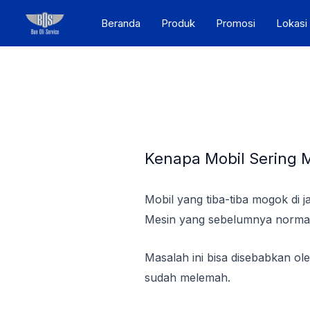
Skip
Post
Beranda
Produk
Promosi
Lokasi
to
navigation
content
Kenapa Mobil Sering M
Mobil yang tiba-tiba mogok di j
Mesin yang sebelumnya normal b
Masalah ini bisa disebabkan ol
sudah melemah.