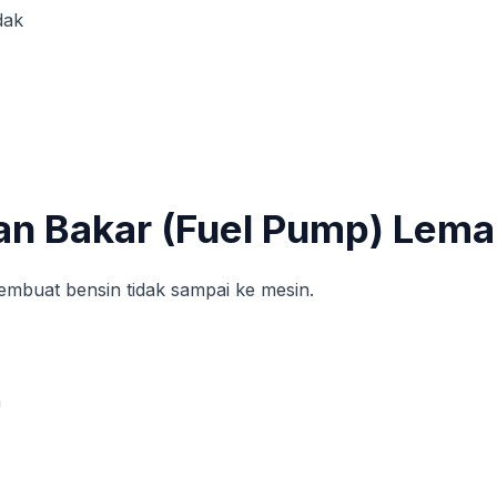
dak
an Bakar (Fuel Pump) Lem
mbuat bensin tidak sampai ke mesin.
n