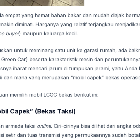
a empat yang hemat bahan bakar dan mudah diajak berma
in diminati. Harganya yang relatif terjangkau menjadikann
ime buyer
) maupun keluarga kecil.
an untuk meminang satu unit ke garasi rumah, ada baik
Green Car) beserta karakteristik mesin dan peruntukanny
asnya ibarat mencari jarum di tumpukan jerami, yaitu Anda 
di dan mana yang merupakan “mobil capek” bekas operasio
nduan memilih mobil LCGC bekas berikut ini:
obil Capek” (Bekas Taksi)
kan armada taksi
online
. Ciri-cirinya bisa dilihat dari angka 
isi setir dan tuas transmisi yang permukaannya sudah bota