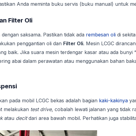
astikan Anda meminta buku servis (buku manual) untuk me
n Filter Oli
 dengan saksama. Pastikan tidak ada
rembesan oli
di sekit
lakukan penggantian oli dan
Filter Oli
. Mesin LCGC diranca
 baik. Jika suara mesin terdengar kasar atau ada bunyi “n
ering abai dalam perawatan atau menggunakan bahan bakar
spensi
hkan pada mobil LCGC bekas adalah bagian
kaki-kakinya
yan
aat melakukan
test drive
, cobalah lewati jalanan yang tidak r
uk
atau
decit
dari area bawah mobil. Perhatikan juga stabilitas