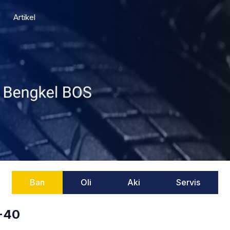
Artikel
Ban
Oli
Aki
Servis
W-40