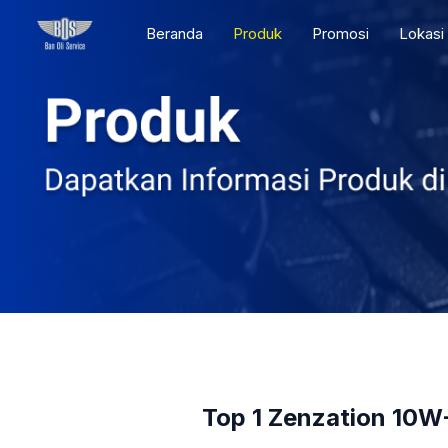
Skip
Beranda
Produk
Promosi
Lokasi
to
content
Top 1 Zenzation 10