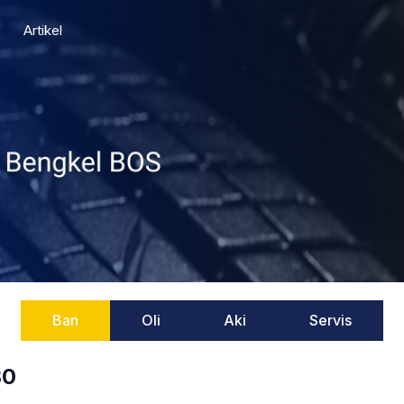
Artikel
Ban
Oli
Aki
Servis
30