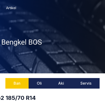
Artikel
Ban
Oli
Aki
Servis
2 185/70 R14