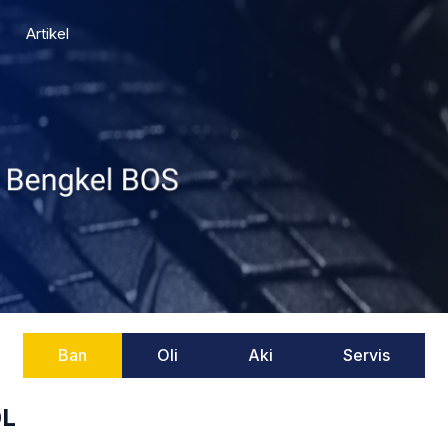
Artikel
Ban
Oli
Aki
Servis
0L