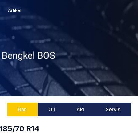
Artikel
Ban
Oli
Aki
Servis
185/70 R14