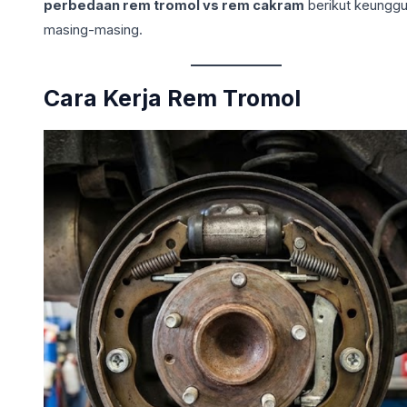
perbedaan rem tromol vs rem cakram
berikut keunggu
masing-masing.
Cara Kerja Rem Tromol